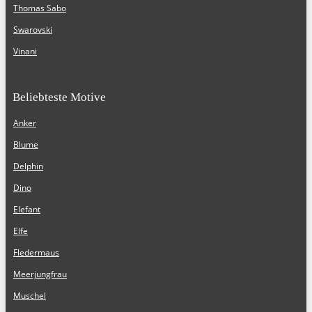
Thomas Sabo
Swarovski
Vinani
Beliebteste Motive
Anker
Blume
Delphin
Dino
Elefant
Elfe
Fledermaus
Meerjungfrau
Muschel