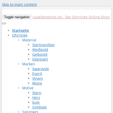
Skip to main content
Juweliersshop.de - Der Ohrringe Online Shop
Toggle navigation
Startseite
Ohrringe
Material
Sterlingsilber
Weißgold
Gelbgold
Edelstahl
Marken
Swarovski
Esprit
Vinani
Miore
Motive
Stern
Herz
Eule
Symbole
Sonstiges