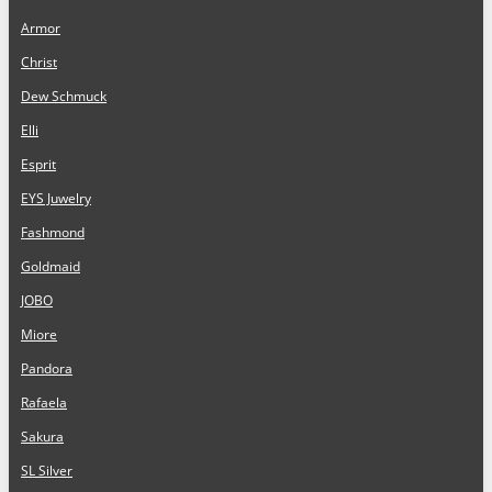
Armor
Christ
Dew Schmuck
Elli
Esprit
EYS Juwelry
Fashmond
Goldmaid
JOBO
Miore
Pandora
Rafaela
Sakura
SL Silver