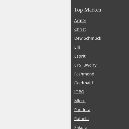
Top Marken
Armor
Christ
Dew Schmuck
Elli
Esprit
EYS Juwelry
Fashmond
Goldmaid
JOBO
Miore
Pandora
Rafaela
Sakura