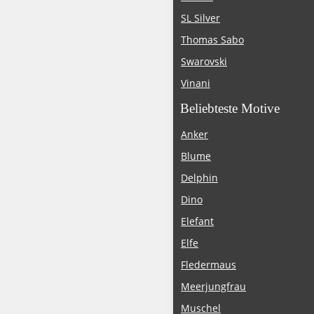
SL Silver
Thomas Sabo
Swarovski
Vinani
Beliebteste Motive
Anker
Blume
Delphin
Dino
Elefant
Elfe
Fledermaus
Meerjungfrau
Muschel