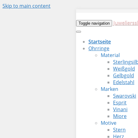
Skip to main content
Juwelierss
Toggle navigation
Startseite
Ohrringe
Material
Sterlingsil
Weißgold
Gelbgold
Edelstahl
Marken
Swarovski
Esprit
Vinani
Miore
Motive
Stern
Herz