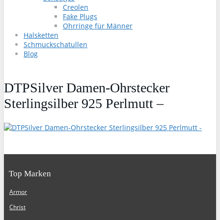
Creolen
Fake Plugs
Ohrringe für Männer
Halsketten
Schmuckschatullen
Blog
DTPSilver Damen-Ohrstecker
Sterlingsilber 925 Perlmutt –
Top Marken
Armor
Christ