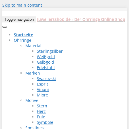
Skip to main content
Juweliersshop.de - Der Ohrringe Online Shop
Toggle navigation
Startseite
Ohrringe
Material
Sterlingsilber
Weißgold
Gelbgold
Edelstahl
Marken
Swarovski
Esprit
Vinani
Miore
Motive
Stern
Herz
Eule
Symbole
Sonstiges