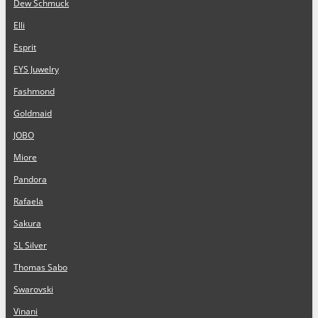
Dew Schmuck
Elli
Esprit
EYS Juwelry
Fashmond
Goldmaid
JOBO
Miore
Pandora
Rafaela
Sakura
SL Silver
Thomas Sabo
Swarovski
Vinani