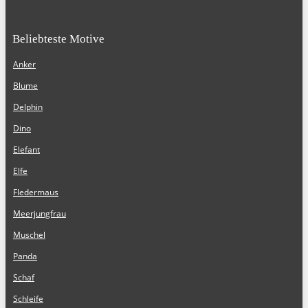
Beliebteste Motive
Anker
Blume
Delphin
Dino
Elefant
Elfe
Fledermaus
Meerjungfrau
Muschel
Panda
Schaf
Schleife