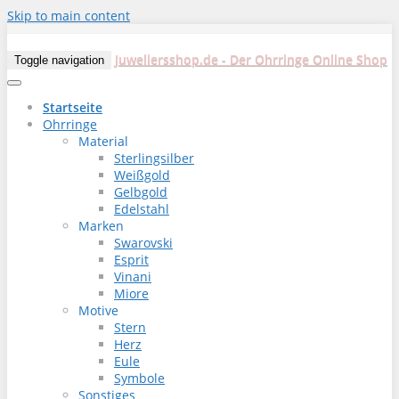
Skip to main content
Juweliersshop.de - Der Ohrringe Online Shop
Toggle navigation
Startseite
Ohrringe
Material
Sterlingsilber
Weißgold
Gelbgold
Edelstahl
Marken
Swarovski
Esprit
Vinani
Miore
Motive
Stern
Herz
Eule
Symbole
Sonstiges