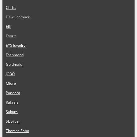
Christ
Dew Schmuck
Elli
Esprit
EYS Juwelry
Fashmond
Goldmaid
JOBO
Miore
Pandora
Rafaela
Sakura
SL Silver
Thomas Sabo