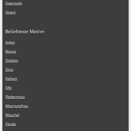
Swarovski
Vinani
Beliebteste Motive
Anker
Blume
Delphin
Dino
Elefant
Elfe
Fledermaus
Meerjungfrau
Muschel
Panda