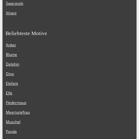
Swarovski
Vinani
Beliebteste Motive
Anker
Blume
Delphin
Dino
Elefant
Elfe
Fledermaus
Meerjungfrau
Muschel
Panda