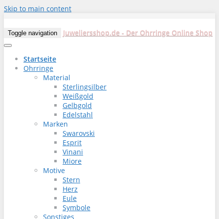
Skip to main content
Juweliersshop.de - Der Ohrringe Online Shop
Toggle navigation
Startseite
Ohrringe
Material
Sterlingsilber
Weißgold
Gelbgold
Edelstahl
Marken
Swarovski
Esprit
Vinani
Miore
Motive
Stern
Herz
Eule
Symbole
Sonstiges