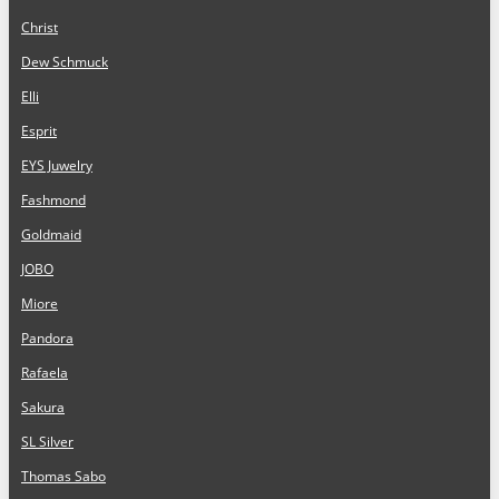
Christ
Dew Schmuck
Elli
Esprit
EYS Juwelry
Fashmond
Goldmaid
JOBO
Miore
Pandora
Rafaela
Sakura
SL Silver
Thomas Sabo