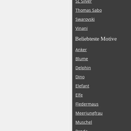
SL Silver
Thomas Sabo
Swarovski
Vinani
Beliebteste Motive
Anker
Blume
Delphin
Dino
Elefant
Elfe
Fledermaus
Meerjungfrau
Muschel