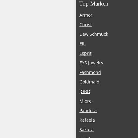
Top Marken
Armor
Christ
Dew Schmuck
Elli
Esprit
EYS Juwelry
Fashmond
Goldmaid
JOBO
Miore
Pandora
Rafaela
Sakura