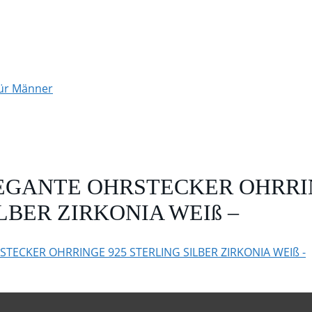
für Männer
EGANTE OHRSTECKER OHRRI
LBER ZIRKONIA WEIß –