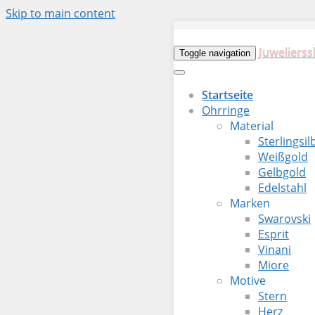
Skip to main content
Juwelierss
Toggle navigation
Startseite
Ohrringe
Material
Sterlingsil
Weißgold
Gelbgold
Edelstahl
Marken
Swarovski
Esprit
Vinani
Miore
Motive
Stern
Herz