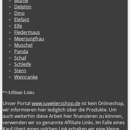
Blume
Delphin
Dino
Elefant
Elfe
Fledermaus
Meerjungfrau
Muschel
Panda
Schaf
Schleife
Stern
Weinranke
*=Affiliate Links
Unser Portal
www.juweliersshop.de
ist kein Onlineshop,
wir informieren hier lediglich über die Produkte. Um
auch weiterhin diese Arbeit hier finanzieren zu können,
verwenden wir so genannte Affiliate Links. Im Falle eines
Kauf übert einen solchen Link erhalten wir eine kleine