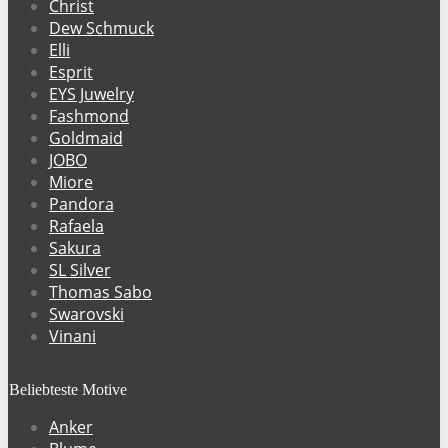
Christ
Dew Schmuck
Elli
Esprit
EYS Juwelry
Fashmond
Goldmaid
JOBO
Miore
Pandora
Rafaela
Sakura
SL Silver
Thomas Sabo
Swarovski
Vinani
Beliebteste Motive
Anker