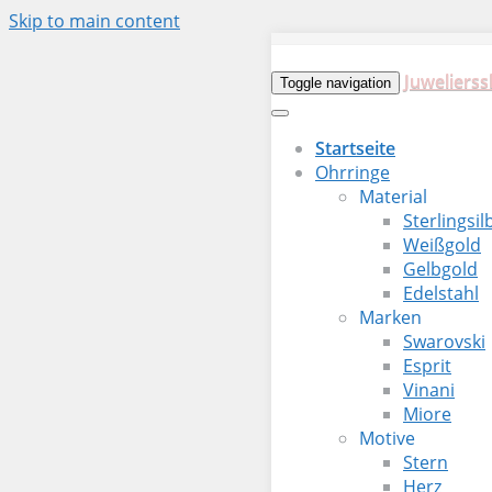
Skip to main content
Juwelierss
Toggle navigation
Startseite
Ohrringe
Material
Sterlingsil
Weißgold
Gelbgold
Edelstahl
Marken
Swarovski
Esprit
Vinani
Miore
Motive
Stern
Herz