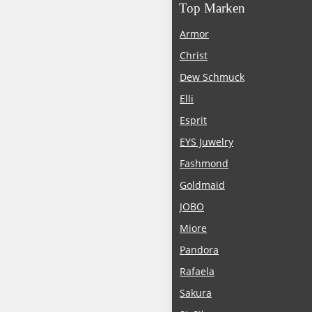
Top Marken
Armor
Christ
Dew Schmuck
Elli
Esprit
EYS Juwelry
Fashmond
Goldmaid
JOBO
Miore
Pandora
Rafaela
Sakura