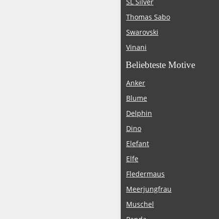
SL Silver
Thomas Sabo
Swarovski
Vinani
Beliebteste Motive
Anker
Blume
Delphin
Dino
Elefant
Elfe
Fledermaus
Meerjungfrau
Muschel