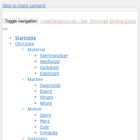
Skip to main content
Juweliersshop.de - Der Ohrringe Online Shop
Toggle navigation
Startseite
Ohrringe
Material
Sterlingsilber
Weißgold
Gelbgold
Edelstahl
Marken
Swarovski
Esprit
Vinani
Miore
Motive
Stern
Herz
Eule
Symbole
Sonstiges