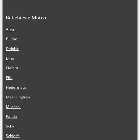
Beliebteste Motive
Anker
Blume
Delphin
Dino
Elefant
Elfe
Fledermaus
Meerjungfrau
Muschel
Panda
Schaf
Schleife