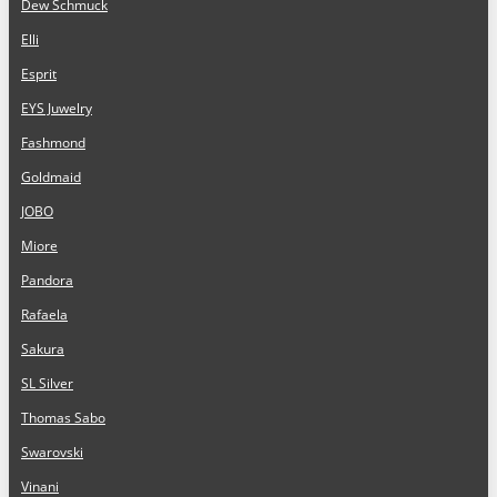
Dew Schmuck
Elli
Esprit
EYS Juwelry
Fashmond
Goldmaid
JOBO
Miore
Pandora
Rafaela
Sakura
SL Silver
Thomas Sabo
Swarovski
Vinani