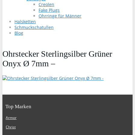
Creolen
Fake Plugs
Ohrringe für Männer
Halsketten
Schmuckschatullen
Blog
Ohrstecker Sterlingsilber Grüner
Onyx Ø 7mm –
Top Marken
Armor
Christ