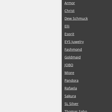
Armor
Christ
Dew Schmuck
Elli
Esprit
EYS Juwelry
Fashmond
Goldmaid
JOBO
Miore
Pandora
Rafaela
Sakura
SL Silver
Thomas Sabo