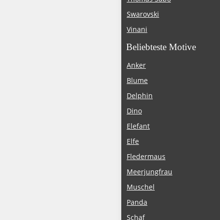
Swarovski
Vinani
Beliebteste Motive
Anker
Blume
Delphin
Dino
Elefant
Elfe
Fledermaus
Meerjungfrau
Muschel
Panda
Schaf