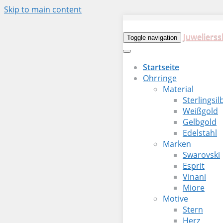
Skip to main content
Juwelierss
Toggle navigation
Startseite
Ohrringe
Material
Sterlingsil
Weißgold
Gelbgold
Edelstahl
Marken
Swarovski
Esprit
Vinani
Miore
Motive
Stern
Herz