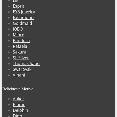
Elli
Esprit
EYS Juwelry
Fashmond
Goldmaid
JOBO
Miore
Pandora
Rafaela
Sakura
SL Silver
Thomas Sabo
Swarovski
Vinani
Beliebteste Motive
Anker
Blume
Delphin
Dino