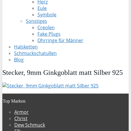
Herz
Eule
Symbole
Sonstiges
Creolen
Fake Plugs
Ohrringe für Männer
Halsketten
Schmuckschatullen
Blog
Stecker, 9mm Ginkgoblatt matt Silber 925
Top Marken
Armor
Christ
Dew Schmuck