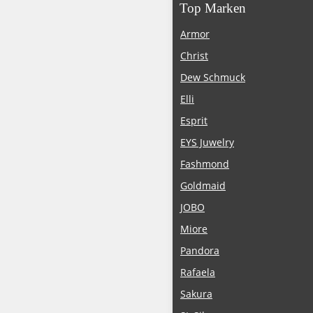
Top Marken
Armor
Christ
Dew Schmuck
Elli
Esprit
EYS Juwelry
Fashmond
Goldmaid
JOBO
Miore
Pandora
Rafaela
Sakura