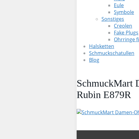
Eule
Symbole
Sonstiges
Creolen
Fake Plugs
Ohrringe 
Halsketten
Schmuckschatullen
Blog
SchmuckMart Da
Rubin E879R