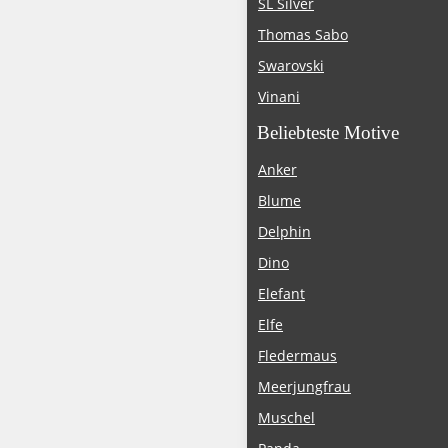
SL Silver
Thomas Sabo
Swarovski
Vinani
Beliebteste Motive
Anker
Blume
Delphin
Dino
Elefant
Elfe
Fledermaus
Meerjungfrau
Muschel