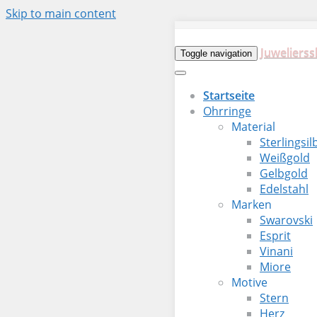
Skip to main content
Juwelierss
Toggle navigation
Startseite
Ohrringe
Material
Sterlingsil
Weißgold
Gelbgold
Edelstahl
Marken
Swarovski
Esprit
Vinani
Miore
Motive
Stern
Herz