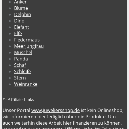
Anker
Blume
Delphin
Dino
Elefant
Elfe
Fledermaus
Meerjungfrau
Muschel
Panda
Schaf
Schleife
Stern
Weinranke
*=Affiliate Links
Unser Portal
www.juweliersshop.de
ist kein Onlineshop,
wir informieren hier lediglich über die Produkte. Um
auch weiterhin diese Arbeit hier finanzieren zu können,