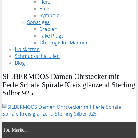
Herz
Eule
Symbole
Sonstiges
Creolen
Fake Plugs
Ohrringe für Männer
Halsketten
Schmuckschatullen
Blog
SILBERMOOS Damen Ohrstecker mit
Perle Schale Spirale Kreis glänzend Sterling
Silber 925
Top Marken