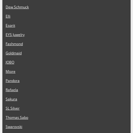
Dew Schmuck
Elli
Esprit
EYS Juwelry
Fashmond
Goldmaid
JOBO
Miore
Pandora
Rafaela
Sakura
SL Silver
Thomas Sabo
Swarovski