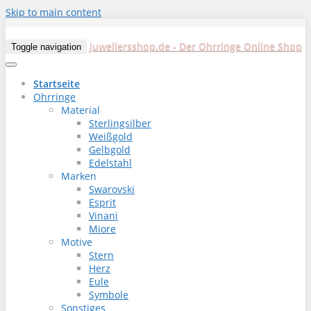
Skip to main content
Juweliersshop.de - Der Ohrringe Online Shop
Toggle navigation
Startseite
Ohrringe
Material
Sterlingsilber
Weißgold
Gelbgold
Edelstahl
Marken
Swarovski
Esprit
Vinani
Miore
Motive
Stern
Herz
Eule
Symbole
Sonstiges