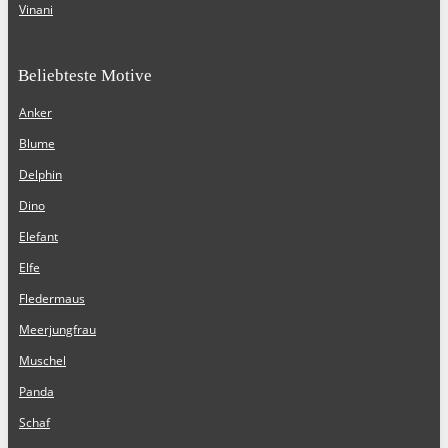
Vinani
Beliebteste Motive
Anker
Blume
Delphin
Dino
Elefant
Elfe
Fledermaus
Meerjungfrau
Muschel
Panda
Schaf