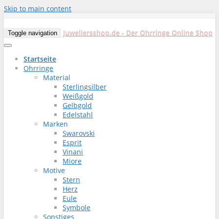
Skip to main content
Juweliersshop.de - Der Ohrringe Online Shop
Toggle navigation
Startseite
Ohrringe
Material
Sterlingsilber
Weißgold
Gelbgold
Edelstahl
Marken
Swarovski
Esprit
Vinani
Miore
Motive
Stern
Herz
Eule
Symbole
Sonstiges