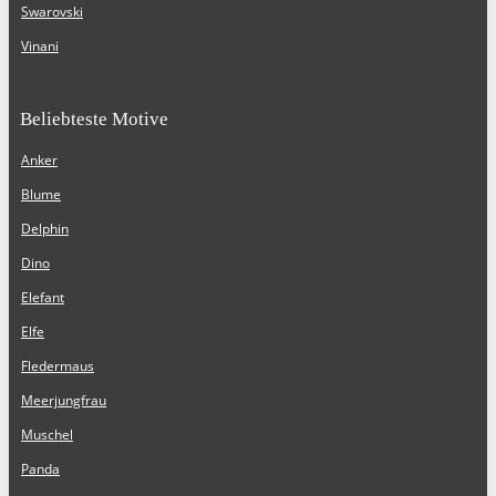
Swarovski
Vinani
Beliebteste Motive
Anker
Blume
Delphin
Dino
Elefant
Elfe
Fledermaus
Meerjungfrau
Muschel
Panda