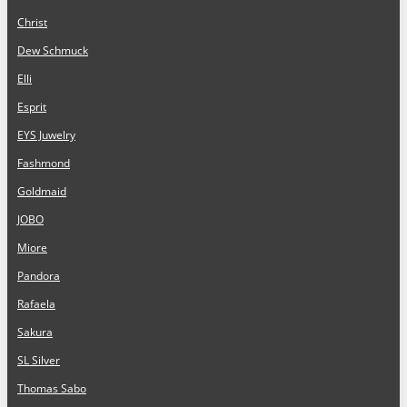
Christ
Dew Schmuck
Elli
Esprit
EYS Juwelry
Fashmond
Goldmaid
JOBO
Miore
Pandora
Rafaela
Sakura
SL Silver
Thomas Sabo