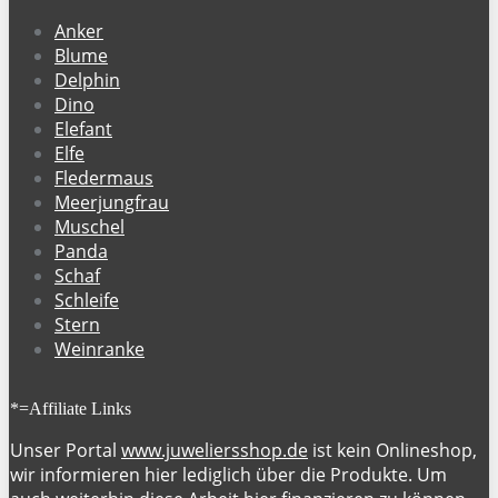
Anker
Blume
Delphin
Dino
Elefant
Elfe
Fledermaus
Meerjungfrau
Muschel
Panda
Schaf
Schleife
Stern
Weinranke
*=Affiliate Links
Unser Portal
www.juweliersshop.de
ist kein Onlineshop,
wir informieren hier lediglich über die Produkte. Um