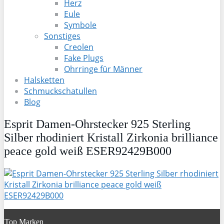
Herz
Eule
Symbole
Sonstiges
Creolen
Fake Plugs
Ohrringe für Männer
Halsketten
Schmuckschatullen
Blog
Esprit Damen-Ohrstecker 925 Sterling
Silber rhodiniert Kristall Zirkonia brilliance
peace gold weiß ESER92429B000
Top Marken