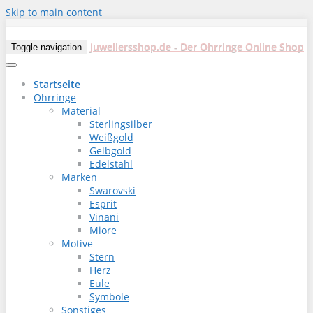
Skip to main content
Juweliersshop.de - Der Ohrringe Online Shop
Toggle navigation
Startseite
Ohrringe
Material
Sterlingsilber
Weißgold
Gelbgold
Edelstahl
Marken
Swarovski
Esprit
Vinani
Miore
Motive
Stern
Herz
Eule
Symbole
Sonstiges