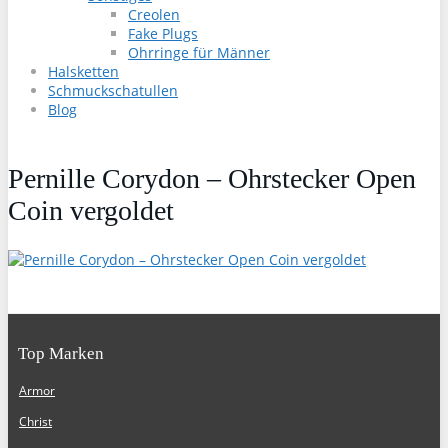
Creolen
Fake Plugs
Ohrringe für Männer
Halsketten
Schmuckschatullen
Blog
Pernille Corydon – Ohrstecker Open
Coin vergoldet
Top Marken
Armor
Christ