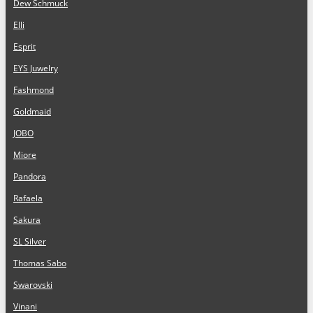
Dew Schmuck
Elli
Esprit
EYS Juwelry
Fashmond
Goldmaid
JOBO
Miore
Pandora
Rafaela
Sakura
SL Silver
Thomas Sabo
Swarovski
Vinani