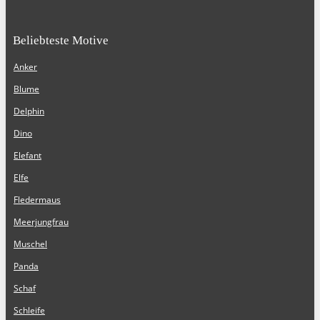
Beliebteste Motive
Anker
Blume
Delphin
Dino
Elefant
Elfe
Fledermaus
Meerjungfrau
Muschel
Panda
Schaf
Schleife