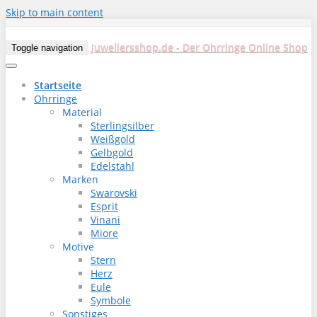
Skip to main content
Juweliersshop.de - Der Ohrringe Online Shop
Toggle navigation
Startseite
Ohrringe
Material
Sterlingsilber
Weißgold
Gelbgold
Edelstahl
Marken
Swarovski
Esprit
Vinani
Miore
Motive
Stern
Herz
Eule
Symbole
Sonstiges