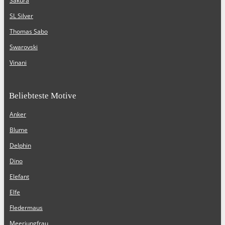
Sakura
SL Silver
Thomas Sabo
Swarovski
Vinani
Beliebteste Motive
Anker
Blume
Delphin
Dino
Elefant
Elfe
Fledermaus
Meerjungfrau