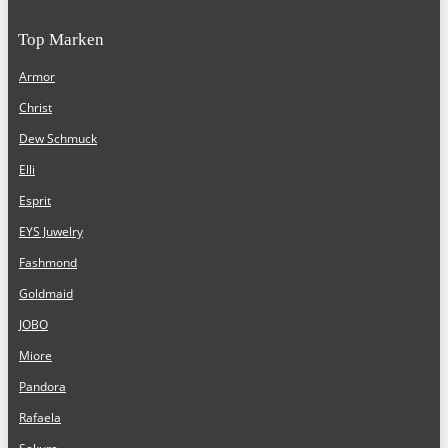
Top Marken
Armor
Christ
Dew Schmuck
Elli
Esprit
EYS Juwelry
Fashmond
Goldmaid
JOBO
Miore
Pandora
Rafaela