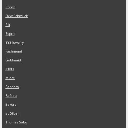
Christ
Dew Schmuck
Elli
Esprit
EYS Juwelry
Fashmond
Goldmaid
JOBO
Miore
Pandora
Rafaela
Sakura
SL Silver
Thomas Sabo