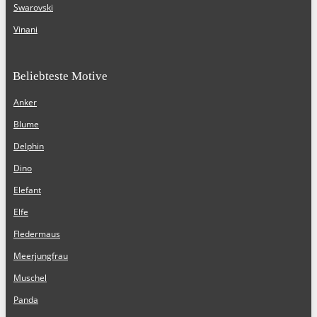
Swarovski
Vinani
Beliebteste Motive
Anker
Blume
Delphin
Dino
Elefant
Elfe
Fledermaus
Meerjungfrau
Muschel
Panda