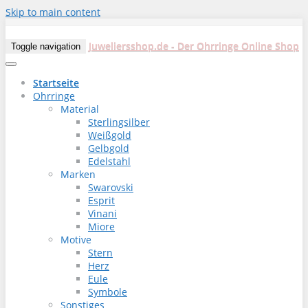
Skip to main content
Juweliersshop.de - Der Ohrringe Online Shop
Toggle navigation
Startseite
Ohrringe
Material
Sterlingsilber
Weißgold
Gelbgold
Edelstahl
Marken
Swarovski
Esprit
Vinani
Miore
Motive
Stern
Herz
Eule
Symbole
Sonstiges