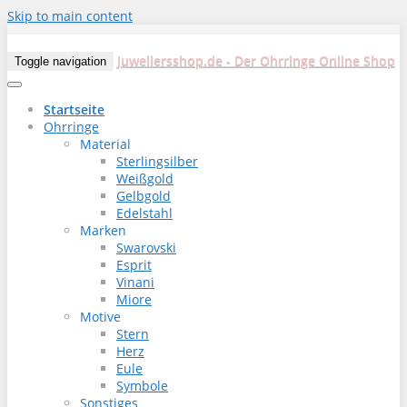
Skip to main content
Juweliersshop.de - Der Ohrringe Online Shop
Toggle navigation
Startseite
Ohrringe
Material
Sterlingsilber
Weißgold
Gelbgold
Edelstahl
Marken
Swarovski
Esprit
Vinani
Miore
Motive
Stern
Herz
Eule
Symbole
Sonstiges