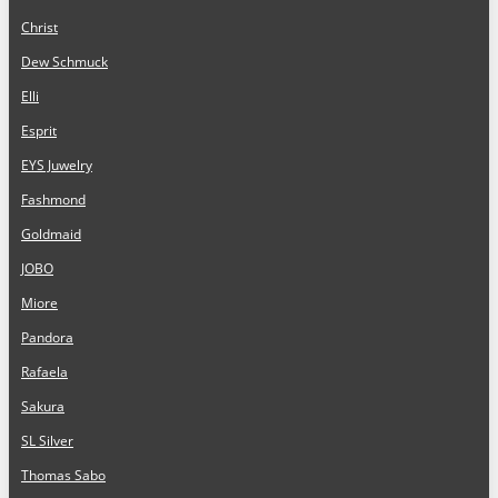
Christ
Dew Schmuck
Elli
Esprit
EYS Juwelry
Fashmond
Goldmaid
JOBO
Miore
Pandora
Rafaela
Sakura
SL Silver
Thomas Sabo