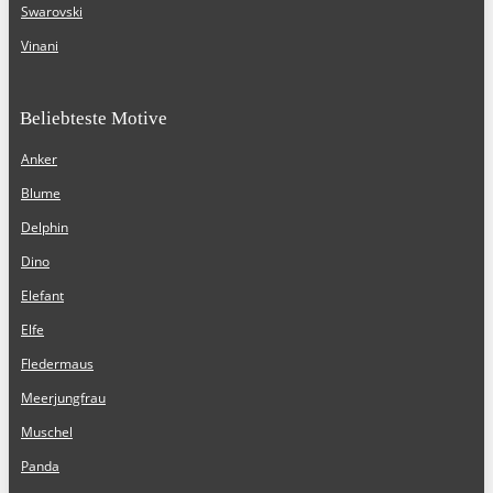
Swarovski
Vinani
Beliebteste Motive
Anker
Blume
Delphin
Dino
Elefant
Elfe
Fledermaus
Meerjungfrau
Muschel
Panda