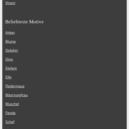
Vinani
Beliebteste Motive
Anker
Blume
Delphin
Dino
Elefant
Elfe
Fledermaus
Meerjungfrau
Muschel
Panda
Schaf