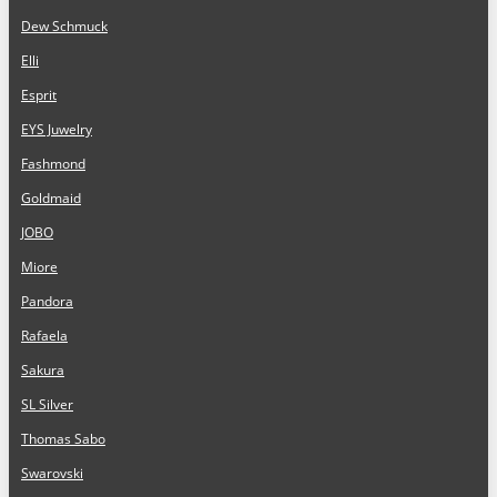
Dew Schmuck
Elli
Esprit
EYS Juwelry
Fashmond
Goldmaid
JOBO
Miore
Pandora
Rafaela
Sakura
SL Silver
Thomas Sabo
Swarovski