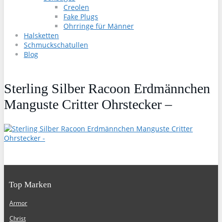
Creolen
Fake Plugs
Ohrringe für Männer
Halsketten
Schmuckschatullen
Blog
Sterling Silber Racoon Erdmännchen
Manguste Critter Ohrstecker –
Top Marken
Armor
Christ