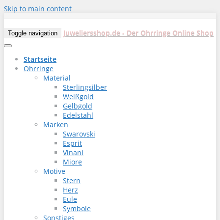
Skip to main content
Juweliersshop.de - Der Ohrringe Online Shop
Toggle navigation
Startseite
Ohrringe
Material
Sterlingsilber
Weißgold
Gelbgold
Edelstahl
Marken
Swarovski
Esprit
Vinani
Miore
Motive
Stern
Herz
Eule
Symbole
Sonstiges