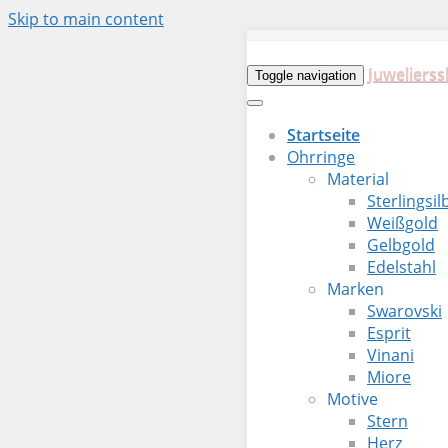
Skip to main content
Juwelierss
Toggle navigation
Startseite
Ohrringe
Material
Sterlingsil
Weißgold
Gelbgold
Edelstahl
Marken
Swarovski
Esprit
Vinani
Miore
Motive
Stern
Herz