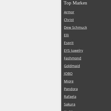
Top Marken
Armor
Christ
Dew Schmuck
Elli
Esprit
EYS Juwelry
Fashmond
Goldmaid
JOBO
Miore
Pandora
Rafaela
Sakura