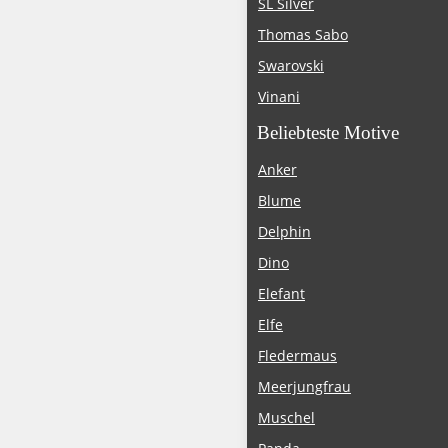
SL Silver
Thomas Sabo
Swarovski
Vinani
Beliebteste Motive
Anker
Blume
Delphin
Dino
Elefant
Elfe
Fledermaus
Meerjungfrau
Muschel