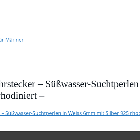
für Männer
rstecker – Süßwasser-Suchtperle
rhodiniert –