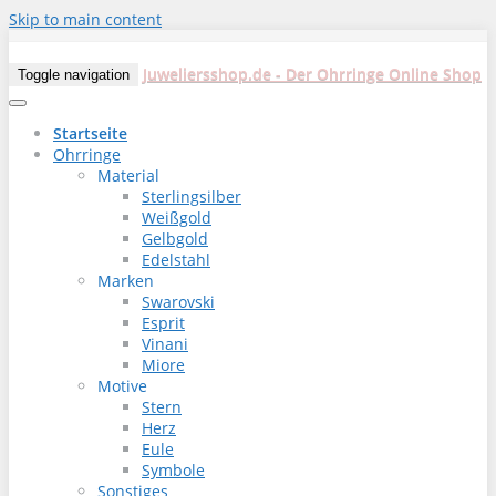
Skip to main content
Juweliersshop.de - Der Ohrringe Online Shop
Toggle navigation
Startseite
Ohrringe
Material
Sterlingsilber
Weißgold
Gelbgold
Edelstahl
Marken
Swarovski
Esprit
Vinani
Miore
Motive
Stern
Herz
Eule
Symbole
Sonstiges