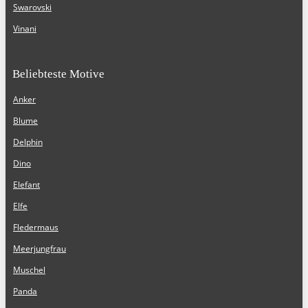
Swarovski
Vinani
Beliebteste Motive
Anker
Blume
Delphin
Dino
Elefant
Elfe
Fledermaus
Meerjungfrau
Muschel
Panda