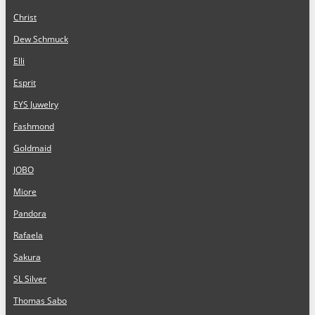
Christ
Dew Schmuck
Elli
Esprit
EYS Juwelry
Fashmond
Goldmaid
JOBO
Miore
Pandora
Rafaela
Sakura
SL Silver
Thomas Sabo