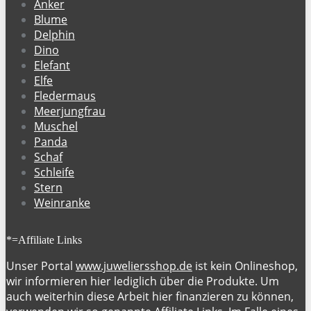
Anker
Blume
Delphin
Dino
Elefant
Elfe
Fledermaus
Meerjungfrau
Muschel
Panda
Schaf
Schleife
Stern
Weinranke
*=Affiliate Links
Unser Portal
www.juweliersshop.de
ist kein Onlineshop,
wir informieren hier lediglich über die Produkte. Um
auch weiterhin diese Arbeit hier finanzieren zu können,