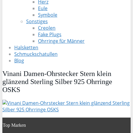
Herz
Eule
Symbole
Sonstiges
Creolen
Fake Plugs
Ohrringe für Männer
Halsketten
Schmuckschatullen
Blog
Vinani Damen-Ohrstecker Stern klein
glänzend Sterling Silber 925 Ohrringe
OSKS
Top Marken