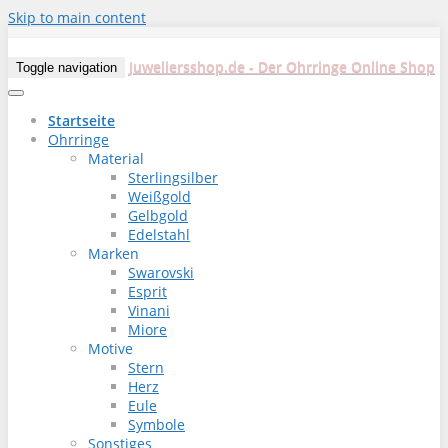
Skip to main content
Juweliersshop.de - Der Ohrringe Online Shop
Toggle navigation
Startseite
Ohrringe
Material
Sterlingsilber
Weißgold
Gelbgold
Edelstahl
Marken
Swarovski
Esprit
Vinani
Miore
Motive
Stern
Herz
Eule
Symbole
Sonstiges