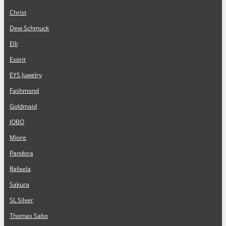
Christ
Dew Schmuck
Elli
Esprit
EYS Juwelry
Fashmond
Goldmaid
JOBO
Miore
Pandora
Rafaela
Sakura
SL Silver
Thomas Sabo