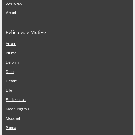
Swarovski
Vinani
Beliebteste Motive
Anker
Blume
Delphin
Dino
Elefant
Elfe
Fledermaus
Meerjungfrau
Muschel
Panda