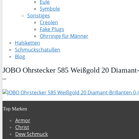
Eule
Symbole
Sonstiges
Creolen
Fake Plugs
Ohrringe für Männer
Halsketten
Schmuckschatullen
Blog
JOBO Ohrstecker 585 Weißgold 20 Diamant-Br
–
Top Marken
Armor
Christ
Dew Schmuck