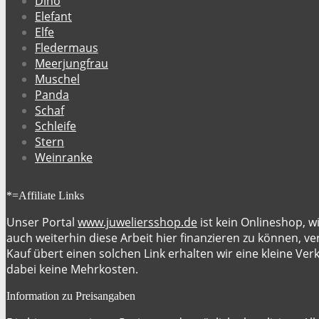
Dino
Elefant
Elfe
Fledermaus
Meerjungfrau
Muschel
Panda
Schaf
Schleife
Stern
Weinranke
*=Affiliate Links
Unser Portal
www.juweliersshop.de
ist kein Onlineshop, w
auch weiterhin diese Arbeit hier finanzieren zu können, ver
Kauf übert einen solchen Link erhalten wir eine kleine Ve
dabei keine Mehrkosten.
Information zu Preisangaben