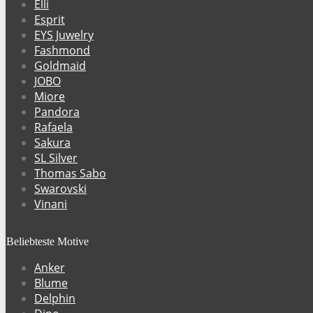
Elli
Esprit
EYS Juwelry
Fashmond
Goldmaid
JOBO
Miore
Pandora
Rafaela
Sakura
SL Silver
Thomas Sabo
Swarovski
Vinani
Beliebteste Motive
Anker
Blume
Delphin