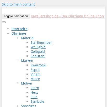
Skip to main content
Juweliersshop.de - Der Ohrringe Online Shop
Toggle navigation
Startseite
Ohrringe
Material
Sterlingsilber
Weißgold
Gelbgold
Edelstahl
Marken
Swarovski
Esprit
Vinani
Miore
Motive
Stern
Herz
Eule
Symbole
Sonstiges