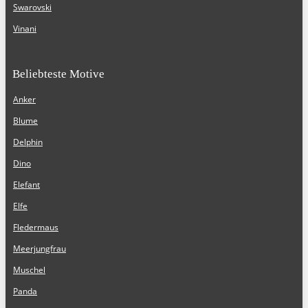
Swarovski
Vinani
Beliebteste Motive
Anker
Blume
Delphin
Dino
Elefant
Elfe
Fledermaus
Meerjungfrau
Muschel
Panda