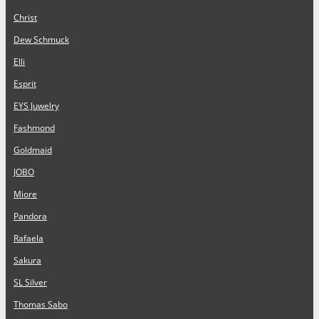
Christ
Dew Schmuck
Elli
Esprit
EYS Juwelry
Fashmond
Goldmaid
JOBO
Miore
Pandora
Rafaela
Sakura
SL Silver
Thomas Sabo