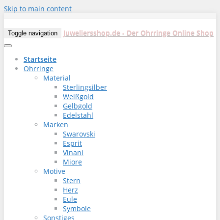
Skip to main content
Juweliersshop.de - Der Ohrringe Online Shop
Toggle navigation
Startseite
Ohrringe
Material
Sterlingsilber
Weißgold
Gelbgold
Edelstahl
Marken
Swarovski
Esprit
Vinani
Miore
Motive
Stern
Herz
Eule
Symbole
Sonstiges