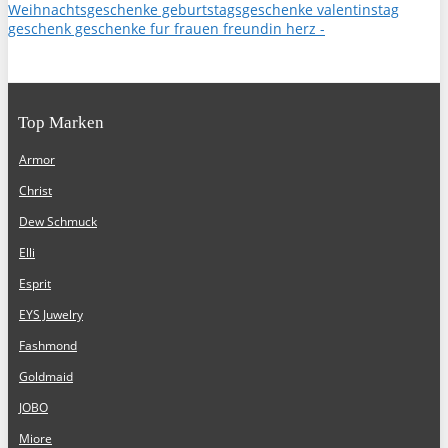
Top Marken
Armor
Christ
Dew Schmuck
Elli
Esprit
EYS Juwelry
Fashmond
Goldmaid
JOBO
Miore