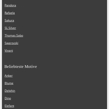
Pandora
Rafaela
Sakura
SL Silver
Thomas Sabo
Swarovski
Vinani
Beliebteste Motive
Anker
Blume
Delphin
Dino
Elefant