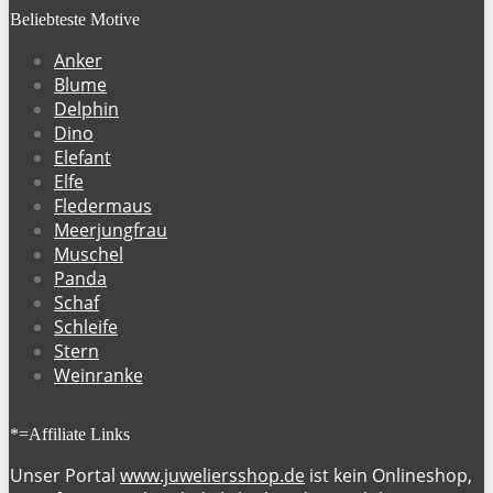
Beliebteste Motive
Anker
Blume
Delphin
Dino
Elefant
Elfe
Fledermaus
Meerjungfrau
Muschel
Panda
Schaf
Schleife
Stern
Weinranke
*=Affiliate Links
Unser Portal
www.juweliersshop.de
ist kein Onlineshop,