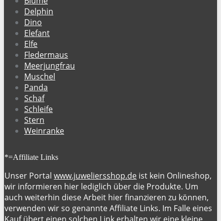
Blume
Delphin
Dino
Elefant
Elfe
Fledermaus
Meerjungfrau
Muschel
Panda
Schaf
Schleife
Stern
Weinranke
*=Affiliate Links
Unser Portal
www.juweliersshop.de
ist kein Onlineshop,
wir informieren hier lediglich über die Produkte. Um
auch weiterhin diese Arbeit hier finanzieren zu können,
verwenden wir so genannte Affiliate Links. Im Falle eines
Kauf übert einen solchen Link erhalten wir eine kleine