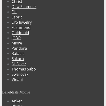
Christ
Dew Schmuck
Elli
Esprit
EYS Juwelry
Fashmond
Goldmaid
JOBO
Miore
Pandora
Rafaela
Sakura
SL Silver
Thomas Sabo
Swarovski
Vinani
Beliebteste Motive
Anker