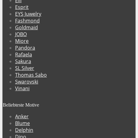
Elli
Esprit
EYS Juwelry
Fashmond
Goldmaid
JOBO
Miore
Pandora
Rafaela
Sakura
SL Silver
Thomas Sabo
Swarovski
Vinani
Beliebteste Motive
Anker
Blume
Delphin
Dino