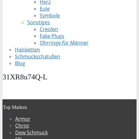
Herz
Eule
Symbole
Sonstiges
Creolen
Fake Plugs
Ohrringe für Männer
Halsketten
Schmuckschatullen
Blog
31XR8u74Q-L
Top Marken
Armor
Christ
Dew Schmuck