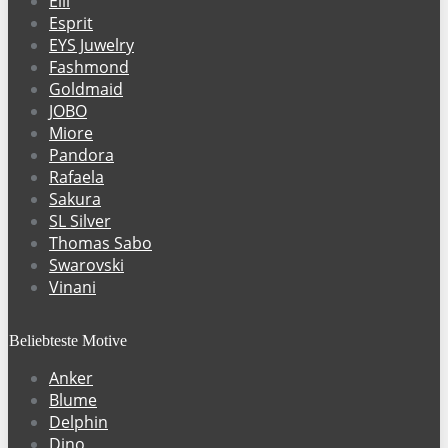
Elli
Esprit
EYS Juwelry
Fashmond
Goldmaid
JOBO
Miore
Pandora
Rafaela
Sakura
SL Silver
Thomas Sabo
Swarovski
Vinani
Beliebteste Motive
Anker
Blume
Delphin
Dino