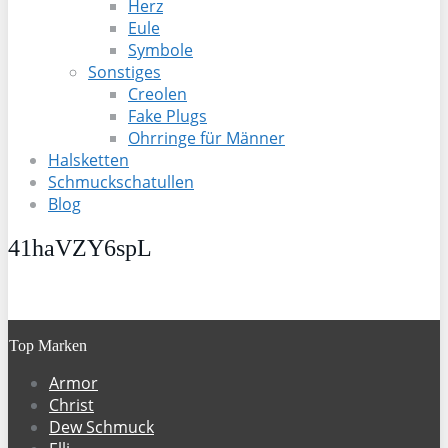
Herz
Eule
Symbole
Sonstiges
Creolen
Fake Plugs
Ohrringe für Männer
Halsketten
Schmuckschatullen
Blog
41haVZY6spL
Top Marken
Armor
Christ
Dew Schmuck