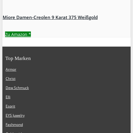
Miore Damen-Creolen 9 Karat 375 Weißgold
Zu Amazon
*
Top Marken
Armor
Christ
Dew Schmuck
Elli
Esprit
EYS Juwelry
Fashmond