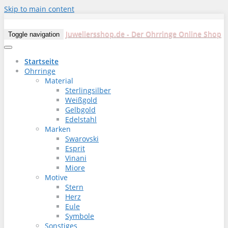
Skip to main content
Juweliersshop.de - Der Ohrringe Online Shop
Toggle navigation
Startseite
Ohrringe
Material
Sterlingsilber
Weißgold
Gelbgold
Edelstahl
Marken
Swarovski
Esprit
Vinani
Miore
Motive
Stern
Herz
Eule
Symbole
Sonstiges