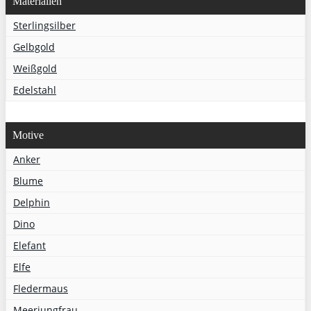
Materialien
Sterlingsilber
Gelbgold
Weißgold
Edelstahl
Motive
Anker
Blume
Delphin
Dino
Elefant
Elfe
Fledermaus
Meerjungfrau