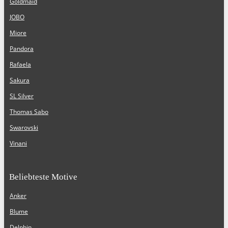
Goldmaid
JOBO
Miore
Pandora
Rafaela
Sakura
SL Silver
Thomas Sabo
Swarovski
Vinani
Beliebteste Motive
Anker
Blume
Delphin