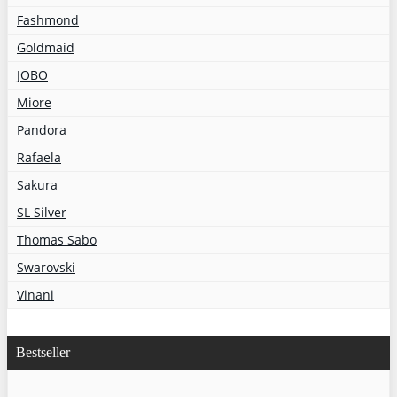
Fashmond
Goldmaid
JOBO
Miore
Pandora
Rafaela
Sakura
SL Silver
Thomas Sabo
Swarovski
Vinani
Bestseller