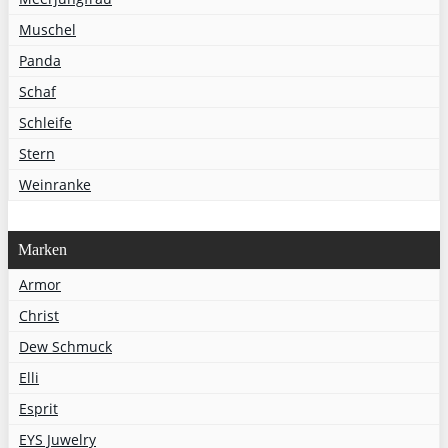
Muschel
Panda
Schaf
Schleife
Stern
Weinranke
Marken
Armor
Christ
Dew Schmuck
Elli
Esprit
EYS Juwelry