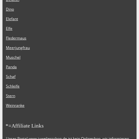
Dino
Elefant
Elfe
Fledermaus
Meerjungfrau
Muschel
Panda
Schaf
Schleife
Stern
Weinranke
*=Affiliate Links
Unser Portal
www.juweliersshop.de
ist kein Onlineshop, wir informieren