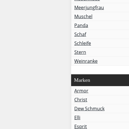
Meerjungfrau
Muschel
Panda
Schaf
Schleife
Stern
Weinranke
Marken
Armor
Christ
Dew Schmuck
Elli
Esprit