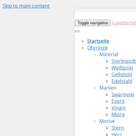
Skip to main content
Juwelierss
Toggle navigation
Startseite
Ohrringe
Material
Sterlingsil
Weißgold
Gelbgold
Edelstahl
Marken
Swarovski
Esprit
Vinani
Miore
Motive
Stern
Herz