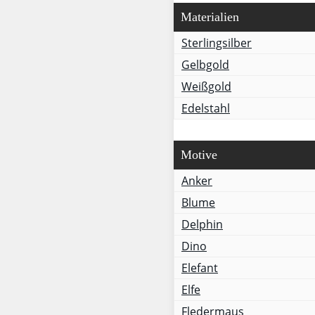
Materialien
Sterlingsilber
Gelbgold
Weißgold
Edelstahl
Motive
Anker
Blume
Delphin
Dino
Elefant
Elfe
Fledermaus