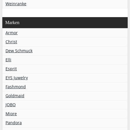
Weinranke
Marken
Armor
Christ
Dew Schmuck
Elli
Esprit
EYS Juwelry
Fashmond
Goldmaid
JOBO
Miore
Pandora