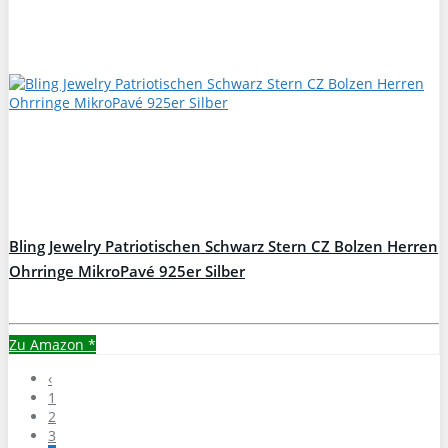
Bling Jewelry Patriotischen Schwarz Stern CZ Bolzen Herren
Ohrringe MikroPavé 925er Silber
Zu Amazon
*
‹
1
2
3