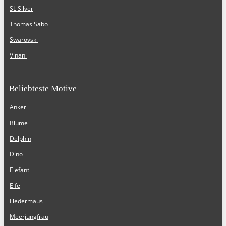
SL Silver
Thomas Sabo
Swarovski
Vinani
Beliebteste Motive
Anker
Blume
Delphin
Dino
Elefant
Elfe
Fledermaus
Meerjungfrau