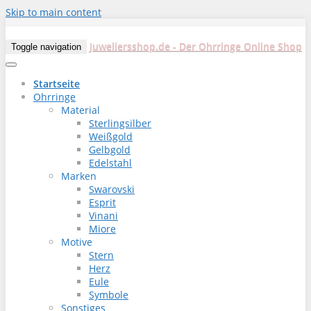
Skip to main content
Juweliersshop.de - Der Ohrringe Online Shop
Toggle navigation
Startseite
Ohrringe
Material
Sterlingsilber
Weißgold
Gelbgold
Edelstahl
Marken
Swarovski
Esprit
Vinani
Miore
Motive
Stern
Herz
Eule
Symbole
Sonstiges