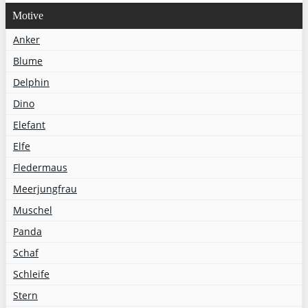
Motive
Anker
Blume
Delphin
Dino
Elefant
Elfe
Fledermaus
Meerjungfrau
Muschel
Panda
Schaf
Schleife
Stern